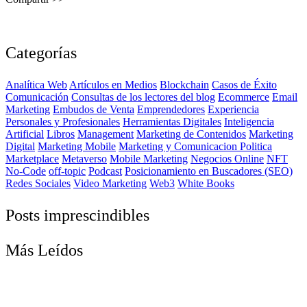
Categorías
Analítica Web
Artículos en Medios
Blockchain
Casos de Éxito
Comunicación
Consultas de los lectores del blog
Ecommerce
Email
Marketing
Embudos de Venta
Emprendedores
Experiencia
Personales y Profesionales
Herramientas Digitales
Inteligencia
Artificial
Libros
Management
Marketing de Contenidos
Marketing
Digital
Marketing Mobile
Marketing y Comunicacion Politica
Marketplace
Metaverso
Mobile Marketing
Negocios Online
NFT
No-Code
off-topic
Podcast
Posicionamiento en Buscadores (SEO)
Redes Sociales
Video Marketing
Web3
White Books
Posts imprescindibles
Más Leídos