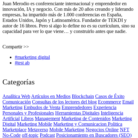
Juan Merodio es conferenciante internacional y emprendedor en
innovación, IA y negocio. Con más de 20 años creando y liderando
empresas, ha impartido más de 1.000 conferencias en España,
Estados Unidos, Japón y Latinoamérica. Fundador de TEKDI y
autor de 16 libros. Pero si algo lo define no es su currículum, sino su
capacidad para ver lo que viene… y construirlo antes que nadie.
Compartir >>
#marketing digital
#test ab
Categorías
Analítica Web
Artículos en Medios
Blockchain
Casos de Éxito
Comunicación
Consultas de los lectores del blog
Ecommerce
Email
Marketing
Embudos de Venta
Emprendedores
Experiencia
Personales y Profesionales
Herramientas Digitales
Inteligencia
Artificial
Libros
Management
Marketing de Contenidos
Marketing
Digital
Marketing Mobile
Marketing y Comunicacion Politica
Marketplace
Metaverso
Mobile Marketing
Negocios Online
NFT
No-Code
off-topic
Podcast
Posicionamiento en Buscadores (SEO)