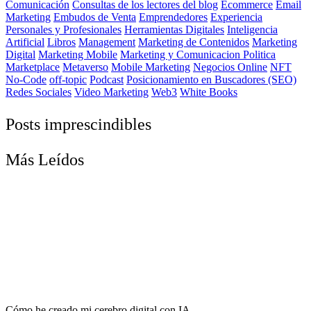
Comunicación
Consultas de los lectores del blog
Ecommerce
Email
Marketing
Embudos de Venta
Emprendedores
Experiencia
Personales y Profesionales
Herramientas Digitales
Inteligencia
Artificial
Libros
Management
Marketing de Contenidos
Marketing
Digital
Marketing Mobile
Marketing y Comunicacion Politica
Marketplace
Metaverso
Mobile Marketing
Negocios Online
NFT
No-Code
off-topic
Podcast
Posicionamiento en Buscadores (SEO)
Redes Sociales
Video Marketing
Web3
White Books
Posts imprescindibles
Más Leídos
Cómo he creado mi cerebro digital con IA