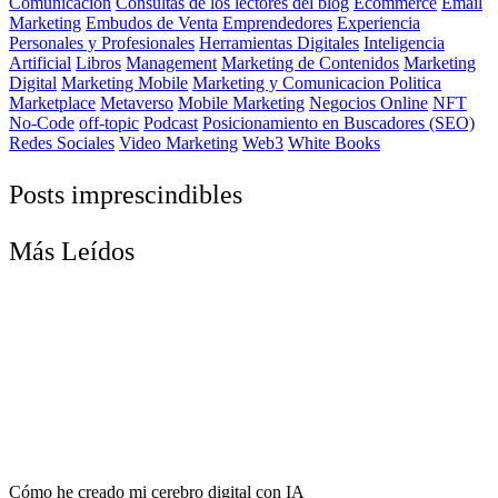
Comunicación
Consultas de los lectores del blog
Ecommerce
Email
Marketing
Embudos de Venta
Emprendedores
Experiencia
Personales y Profesionales
Herramientas Digitales
Inteligencia
Artificial
Libros
Management
Marketing de Contenidos
Marketing
Digital
Marketing Mobile
Marketing y Comunicacion Politica
Marketplace
Metaverso
Mobile Marketing
Negocios Online
NFT
No-Code
off-topic
Podcast
Posicionamiento en Buscadores (SEO)
Redes Sociales
Video Marketing
Web3
White Books
Posts imprescindibles
Más Leídos
Cómo he creado mi cerebro digital con IA