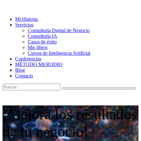
Mi Historia
Servicios
Consultoría Digital de Negocio
Consultoría IA
Casos de éxito
Mis libros
Cursos de Inteligencia Artificial
Conferencias
MÉTODO MERODIO
Blog
Contacto
¡Mejora los resultados
de tu negocio!