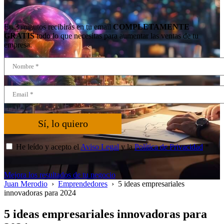
En 3 minutos recibirás en tu email
COMPLETAMENTE
GRATIS
todo lo que necesitas para aumentar las ventas de tu
empresa.
Sí, lo quiero
He leído y acepto el
Aviso Legal
y la
Política de Privacidad
*
Mejora los resultados de tu negocio
Juan Merodio
›
Emprendedores
›
5 ideas empresariales
innovadoras para 2024
5 ideas empresariales innovadoras para