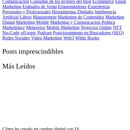
Comunicación
Consultas de los lectores del blog
Ecommerce
Email
Marketing
Embudos de Venta
Emprendedores
Experiencia
Personales y Profesionales
Herramientas Digitales
Inteligencia
Artificial
Libros
Management
Marketing de Contenidos
Marketing
Digital
Marketing Mobile
Marketing y Comunicacion Politica
Marketplace
Metaverso
Mobile Marketing
Negocios Online
NFT
No-Code
off-topic
Podcast
Posicionamiento en Buscadores (SEO)
Redes Sociales
Video Marketing
Web3
White Books
Posts imprescindibles
Más Leídos
Cómo he creado mi cerebro digital con IA