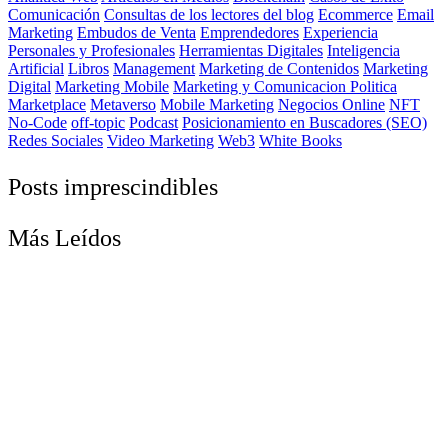
Comunicación
Consultas de los lectores del blog
Ecommerce
Email
Marketing
Embudos de Venta
Emprendedores
Experiencia
Personales y Profesionales
Herramientas Digitales
Inteligencia
Artificial
Libros
Management
Marketing de Contenidos
Marketing
Digital
Marketing Mobile
Marketing y Comunicacion Politica
Marketplace
Metaverso
Mobile Marketing
Negocios Online
NFT
No-Code
off-topic
Podcast
Posicionamiento en Buscadores (SEO)
Redes Sociales
Video Marketing
Web3
White Books
Posts imprescindibles
Más Leídos