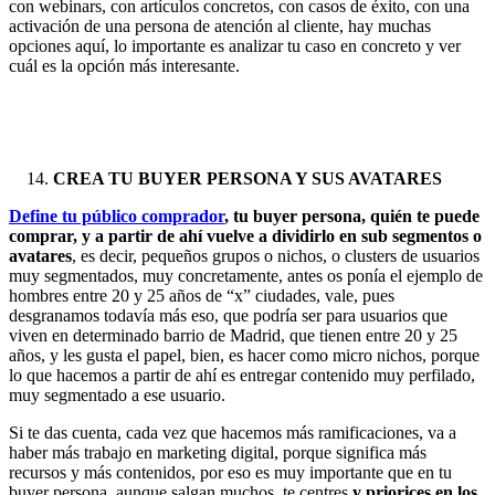
con webinars, con artículos concretos, con casos de éxito, con una
activación de una persona de atención al cliente, hay muchas
opciones aquí, lo importante es analizar tu caso en concreto y ver
cuál es la opción más interesante.
CREA TU BUYER PERSONA Y SUS AVATARES
Define tu público comprador
, tu buyer persona, quién te puede
comprar, y a partir de ahí vuelve a dividirlo en sub segmentos o
avatares
, es decir, pequeños grupos o nichos, o clusters de usuarios
muy segmentados, muy concretamente, antes os ponía el ejemplo de
hombres entre 20 y 25 años de “x” ciudades, vale, pues
desgranamos todavía más eso, que podría ser para usuarios que
viven en determinado barrio de Madrid, que tienen entre 20 y 25
años, y les gusta el papel, bien, es hacer como micro nichos, porque
lo que hacemos a partir de ahí es entregar contenido muy perfilado,
muy segmentado a ese usuario.
Si te das cuenta, cada vez que hacemos más ramificaciones, va a
haber más trabajo en marketing digital, porque significa más
recursos y más contenidos, por eso es muy importante que en tu
buyer persona, aunque salgan muchos, te centres
y priorices en los