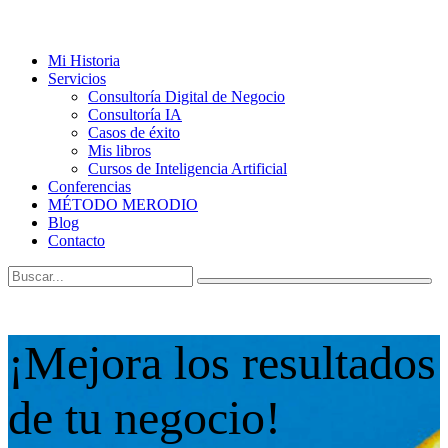
Mi Historia
Servicios
Consultoría Digital de Negocio
Consultoría IA
Casos de éxito
Mis libros
Cursos de Inteligencia Artificial
Conferencias
MÉTODO MERODIO
Blog
Contacto
¡Mejora los resultados
de tu negocio!