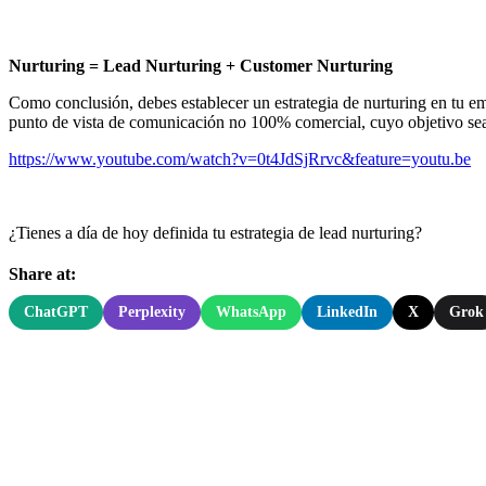
Nurturing = Lead Nurturing + Customer Nurturing
Como conclusión, debes establecer un estrategia de nurturing en tu emp
punto de vista de comunicación no 100% comercial, cuyo objetivo sea l
https://www.youtube.com/watch?v=0t4JdSjRrvc&feature=youtu.be
¿Tienes a día de hoy definida tu estrategia de lead nurturing?
Share at:
ChatGPT
Perplexity
WhatsApp
LinkedIn
X
Grok