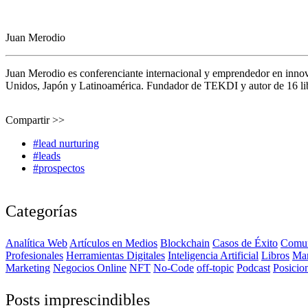
Juan Merodio
Juan Merodio es conferenciante internacional y emprendedor en inno
Unidos, Japón y Latinoamérica. Fundador de TEKDI y autor de 16 libro
Compartir >>
#lead nurturing
#leads
#prospectos
Categorías
Analítica Web
Artículos en Medios
Blockchain
Casos de Éxito
Comun
Profesionales
Herramientas Digitales
Inteligencia Artificial
Libros
Ma
Marketing
Negocios Online
NFT
No-Code
off-topic
Podcast
Posicio
Posts imprescindibles