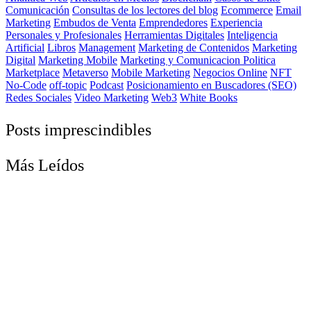
Comunicación
Consultas de los lectores del blog
Ecommerce
Email
Marketing
Embudos de Venta
Emprendedores
Experiencia
Personales y Profesionales
Herramientas Digitales
Inteligencia
Artificial
Libros
Management
Marketing de Contenidos
Marketing
Digital
Marketing Mobile
Marketing y Comunicacion Politica
Marketplace
Metaverso
Mobile Marketing
Negocios Online
NFT
No-Code
off-topic
Podcast
Posicionamiento en Buscadores (SEO)
Redes Sociales
Video Marketing
Web3
White Books
Posts imprescindibles
Más Leídos