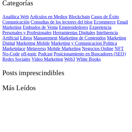
Categorías
Analítica Web
Artículos en Medios
Blockchain
Casos de Éxito
Comunicación
Consultas de los lectores del blog
Ecommerce
Email
Marketing
Embudos de Venta
Emprendedores
Experiencia
Personales y Profesionales
Herramientas Digitales
Inteligencia
Artificial
Libros
Management
Marketing de Contenidos
Marketing
Digital
Marketing Mobile
Marketing y Comunicacion Politica
Marketplace
Metaverso
Mobile Marketing
Negocios Online
NFT
No-Code
off-topic
Podcast
Posicionamiento en Buscadores (SEO)
Redes Sociales
Video Marketing
Web3
White Books
Posts imprescindibles
Más Leídos