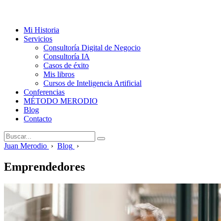
Mi Historia
Servicios
Consultoría Digital de Negocio
Consultoría IA
Casos de éxito
Mis libros
Cursos de Inteligencia Artificial
Conferencias
MÉTODO MERODIO
Blog
Contacto
Juan Merodio
›
Blog
›
Emprendedores