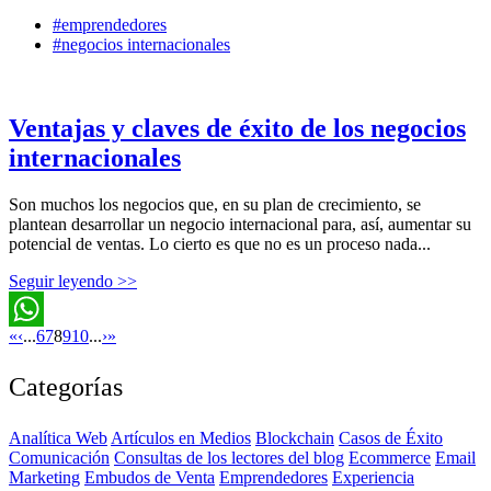
#emprendedores
#negocios internacionales
Ventajas y claves de éxito de los negocios
internacionales
Son muchos los negocios que, en su plan de crecimiento, se
plantean desarrollar un negocio internacional para, así, aumentar su
potencial de ventas. Lo cierto es que no es un proceso nada...
Seguir leyendo >>
«
‹
...
6
7
8
9
10
...
›
»
WhatsApp
Categorías
Analítica Web
Artículos en Medios
Blockchain
Casos de Éxito
Comunicación
Consultas de los lectores del blog
Ecommerce
Email
Marketing
Embudos de Venta
Emprendedores
Experiencia