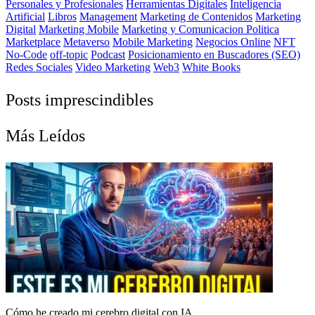
Personales y Profesionales
Herramientas Digitales
Inteligencia
Artificial
Libros
Management
Marketing de Contenidos
Marketing
Digital
Marketing Mobile
Marketing y Comunicacion Politica
Marketplace
Metaverso
Mobile Marketing
Negocios Online
NFT
No-Code
off-topic
Podcast
Posicionamiento en Buscadores (SEO)
Redes Sociales
Video Marketing
Web3
White Books
Posts imprescindibles
Más Leídos
Cómo he creado mi cerebro digital con IA