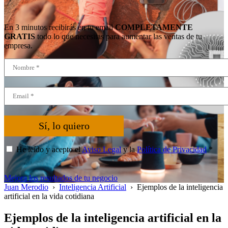
En 3 minutos recibirás en tu email
COMPLETAMENTE
GRATIS
todo lo que necesitas para aumentar las ventas de tu
empresa.
Sí, lo quiero
He leído y acepto el
Aviso Legal
y la
Política de Privacidad
*
Mejora los resultados de tu negocio
Juan Merodio
›
Inteligencia Artificial
›
Ejemplos de la inteligencia
artificial en la vida cotidiana
Ejemplos de la inteligencia artificial en la