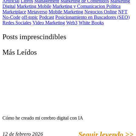
Artificial
Libros
Management
Marketing de Contenidos
Marketing
Digital
Marketing Mobile
Marketing y Comunicacion Politica
Marketplace
Metaverso
Mobile Marketing
Negocios Online
NFT
No-Code
off-topic
Podcast
Posicionamiento en Buscadores (SEO)
Redes Sociales
Video Marketing
Web3
White Books
Posts imprescindibles
Más Leídos
Cómo he creado mi cerebro digital con IA
Seguir leyendo >>
12 de febrero 2026