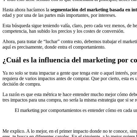
Hasta ahora hacíamos la
segmentación del marketing basada en int
edad y por una de las partes más importantes, por intereses.
Esta búsqueda sigue teniendo valía, claro, pero cada vez menos, de h
competencia, han subido los precios y los costes de conversión.
Ahora, para tratar de “luchar” contra esto, debemos trabajar el marke
aquí es precisamente, donde entra el comportamiento.
¿Cuál es la influencia del marketing por 
Ya no solo se trata impactar a gente que tenga este o aquel interés, 
requiera de varios impactos antes de comprar. Que por cierto, esta es
decisión de compra.
La razón es que esta métrica te hace entender mucho mejor cómo debes
tres impactos para una compra, no sería la misma estrategia que si se
El marketing por comportamientos es entender cómo en cada uno
Me explico. A lo mejor, en el primer impacto donde no te conoce, simp
eres, te busca en diferentes canales. En el siguiente, a lo mejor quier