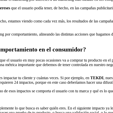
ereses
que el usuario podía tener, de hecho, en las campañas publicitari
echo, estamos viendo como cada vez más, los resultados de las campañas
ting por comportamiento, alineando las distintas acciones que hagamos 
comportamiento en el consumidor?
porque el usuario en muy pocas ocasiones va a comprar tu producto en e
 una métrica importante que debemos de tener controlada en nuestro nego
 impactar tu cliente y cuántas veces. Si por ejemplo, en
TEKDI
, nue
 requieren 24 impactos, porque en este caso deberíamos hacer una difusi
 de esos impactos se comporta el usuario con tu marca y qué es lo qu
lemente lo que busca es saber quién eres. En el siguiente impacto ya l
e hacer una prueba de tu producto, o busca una validación social, o lo qu