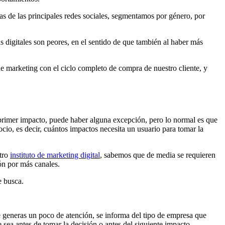
as de las principales redes sociales, segmentamos por género, por
 digitales son peores, en el sentido de que también al haber más
de marketing con el ciclo completo de compra de nuestro cliente, y
l primer impacto, puede haber alguna excepción, pero lo normal es que
cio, es decir, cuántos impactos necesita un usuario para tomar la
stro
instituto de marketing digital
, sabemos que de media se requieren
ón por más canales.
e busca.
e generas un poco de atención, se informa del tipo de empresa que
e sea antes de tomar la decisión o antes del siguiente impacto.