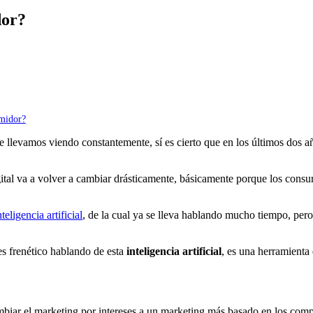
dor?
umidor?
 llevamos viendo constantemente, sí es cierto que en los últimos dos a
gital va a volver a cambiar drásticamente, básicamente porque los con
nteligencia artificial
, de la cual ya se lleva hablando mucho tiempo, pe
s frenético hablando de esta
inteligencia artificial
, es una herramienta
ambiar el marketing por intereses a un marketing más basado en los com