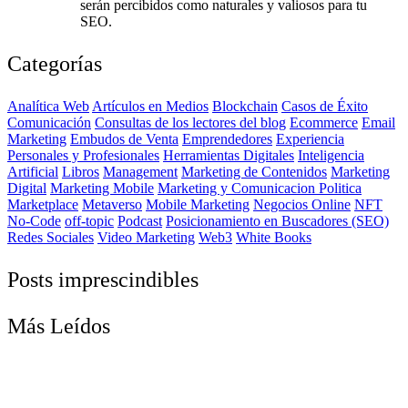
serán percibidos como naturales y valiosos para tu
SEO.
Categorías
Analítica Web
Artículos en Medios
Blockchain
Casos de Éxito
Comunicación
Consultas de los lectores del blog
Ecommerce
Email
Marketing
Embudos de Venta
Emprendedores
Experiencia
Personales y Profesionales
Herramientas Digitales
Inteligencia
Artificial
Libros
Management
Marketing de Contenidos
Marketing
Digital
Marketing Mobile
Marketing y Comunicacion Politica
Marketplace
Metaverso
Mobile Marketing
Negocios Online
NFT
No-Code
off-topic
Podcast
Posicionamiento en Buscadores (SEO)
Redes Sociales
Video Marketing
Web3
White Books
Posts imprescindibles
Más Leídos