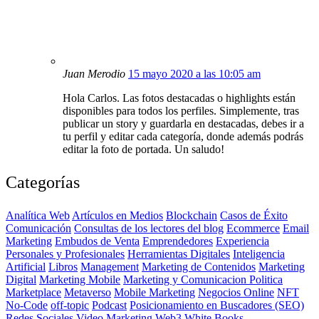
Juan Merodio
15 mayo 2020 a las 10:05 am
Hola Carlos. Las fotos destacadas o highlights están
disponibles para todos los perfiles. Simplemente, tras
publicar un story y guardarla en destacadas, debes ir a
tu perfil y editar cada categoría, donde además podrás
editar la foto de portada. Un saludo!
Categorías
Analítica Web
Artículos en Medios
Blockchain
Casos de Éxito
Comunicación
Consultas de los lectores del blog
Ecommerce
Email
Marketing
Embudos de Venta
Emprendedores
Experiencia
Personales y Profesionales
Herramientas Digitales
Inteligencia
Artificial
Libros
Management
Marketing de Contenidos
Marketing
Digital
Marketing Mobile
Marketing y Comunicacion Politica
Marketplace
Metaverso
Mobile Marketing
Negocios Online
NFT
No-Code
off-topic
Podcast
Posicionamiento en Buscadores (SEO)
Redes Sociales
Video Marketing
Web3
White Books