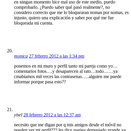
en ningun momento hice mal uso de este medio, puedo
comprobarlo. ¿Puedo saber qué pasó realmente?, no
considero correcto que me lo bloquearan nomas por nomas, es
injusto, quiero una explicación y saber por qué me fue
bloqueada mi cuenta.
monica
27 febrero 2012 a las 1:34 pm
ponemos en mi muro y perfil tanto mi pareja como yo…
comentarios fotos….y desaparecen al rato…todo……ya
cmabiamos mil veces las contrasenas…..alguien me puede
informar porque pasa esto??
yisel
28 febrero 2012 a las 12:37 am
necesito que me digan por q mis amigos desde el móvil no
pueden ver mi perfil??? les dice pagina demasiado grande ya