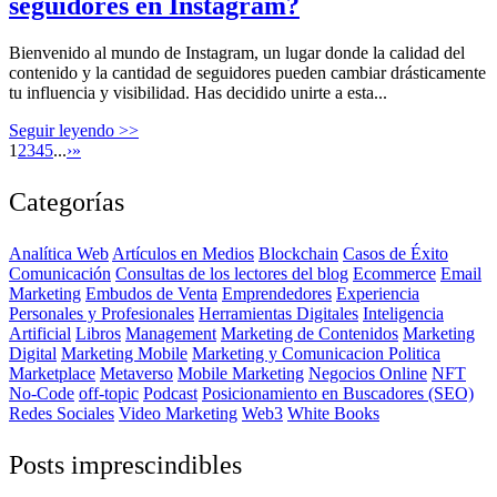
seguidores en Instagram?
Bienvenido al mundo de Instagram, un lugar donde la calidad del
contenido y la cantidad de seguidores pueden cambiar drásticamente
tu influencia y visibilidad. Has decidido unirte a esta...
Seguir leyendo >>
1
2
3
4
5
...
›
»
Categorías
Analítica Web
Artículos en Medios
Blockchain
Casos de Éxito
Comunicación
Consultas de los lectores del blog
Ecommerce
Email
Marketing
Embudos de Venta
Emprendedores
Experiencia
Personales y Profesionales
Herramientas Digitales
Inteligencia
Artificial
Libros
Management
Marketing de Contenidos
Marketing
Digital
Marketing Mobile
Marketing y Comunicacion Politica
Marketplace
Metaverso
Mobile Marketing
Negocios Online
NFT
No-Code
off-topic
Podcast
Posicionamiento en Buscadores (SEO)
Redes Sociales
Video Marketing
Web3
White Books
Posts imprescindibles