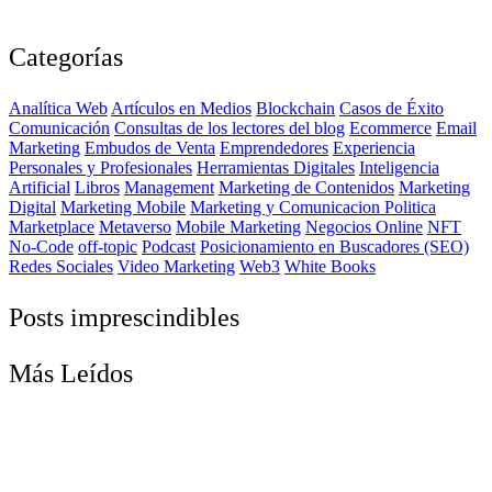
Categorías
Analítica Web
Artículos en Medios
Blockchain
Casos de Éxito
Comunicación
Consultas de los lectores del blog
Ecommerce
Email
Marketing
Embudos de Venta
Emprendedores
Experiencia
Personales y Profesionales
Herramientas Digitales
Inteligencia
Artificial
Libros
Management
Marketing de Contenidos
Marketing
Digital
Marketing Mobile
Marketing y Comunicacion Politica
Marketplace
Metaverso
Mobile Marketing
Negocios Online
NFT
No-Code
off-topic
Podcast
Posicionamiento en Buscadores (SEO)
Redes Sociales
Video Marketing
Web3
White Books
Posts imprescindibles
Más Leídos