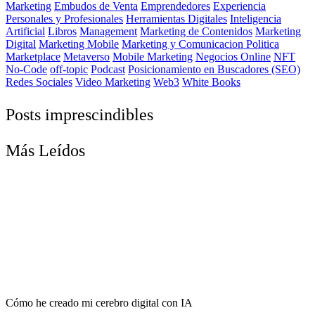
Marketing
Embudos de Venta
Emprendedores
Experiencia
Personales y Profesionales
Herramientas Digitales
Inteligencia
Artificial
Libros
Management
Marketing de Contenidos
Marketing
Digital
Marketing Mobile
Marketing y Comunicacion Politica
Marketplace
Metaverso
Mobile Marketing
Negocios Online
NFT
No-Code
off-topic
Podcast
Posicionamiento en Buscadores (SEO)
Redes Sociales
Video Marketing
Web3
White Books
Posts imprescindibles
Más Leídos
Cómo he creado mi cerebro digital con IA