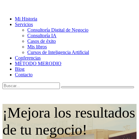
Mi Historia
Servicios
Consultoría Digital de Negocio
Consultoría IA
Casos de éxito
Mis libros
Cursos de Inteligencia Artificial
Conferencias
MÉTODO MERODIO
Blog
Contacto
¡Mejora los resultados
de tu negocio!