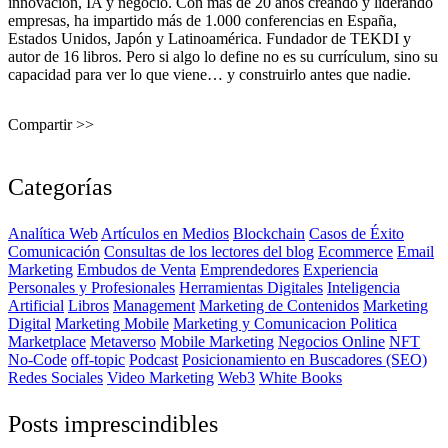
innovación, IA y negocio. Con más de 20 años creando y liderando
empresas, ha impartido más de 1.000 conferencias en España,
Estados Unidos, Japón y Latinoamérica. Fundador de TEKDI y
autor de 16 libros. Pero si algo lo define no es su currículum, sino su
capacidad para ver lo que viene… y construirlo antes que nadie.
Compartir >>
Categorías
Analítica Web
Artículos en Medios
Blockchain
Casos de Éxito
Comunicación
Consultas de los lectores del blog
Ecommerce
Email
Marketing
Embudos de Venta
Emprendedores
Experiencia
Personales y Profesionales
Herramientas Digitales
Inteligencia
Artificial
Libros
Management
Marketing de Contenidos
Marketing
Digital
Marketing Mobile
Marketing y Comunicacion Politica
Marketplace
Metaverso
Mobile Marketing
Negocios Online
NFT
No-Code
off-topic
Podcast
Posicionamiento en Buscadores (SEO)
Redes Sociales
Video Marketing
Web3
White Books
Posts imprescindibles