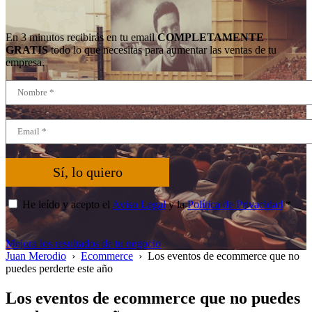
En 3 minutos recibirás en tu email
COMPLETAMENTE
GRATIS
todo lo que necesitas para aumentar las ventas de tu
empresa.
Sí, lo quiero
He leído y acepto el
Aviso Legal
y la
Política de Privacidad
*
Mejora los resultados de tu negocio
Juan Merodio
›
Ecommerce
›
Los eventos de ecommerce que no
puedes perderte este año
Los eventos de ecommerce que no puedes