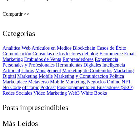
Compartir >>
Categorías
Analítica Web
Artículos en Medios
Blockchain
Casos de Éxito
Comunicación
Consultas de los lectores del blog
Ecommerce
Email
Marketing
Embudos de Venta
Emprendedores
Experiencia
Personales y Profesionales
Herramientas Digitales
Inteligencia
Artificial
Libros
Management
Marketing de Contenidos
Marketing
Digital
Marketing Mobile
Marketing y Comunicacion Politica
Marketplace
Metaverso
Mobile Marketing
Negocios Online
NFT
No-Code
off-topic
Podcast
Posicionamiento en Buscadores (SEO)
Redes Sociales
Video Marketing
Web3
White Books
Posts imprescindibles
Más Leídos