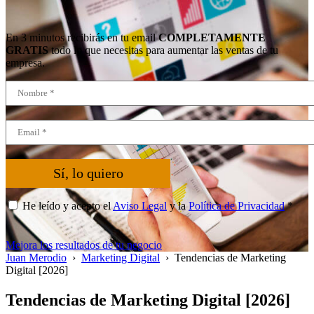
En 3 minutos recibirás en tu email
COMPLETAMENTE
GRATIS
todo lo que necesitas para aumentar las ventas de tu
empresa.
Sí, lo quiero
He leído y acepto el
Aviso Legal
y la
Política de Privacidad
*
Mejora los resultados de tu negocio
Juan Merodio
›
Marketing Digital
›
Tendencias de Marketing
Digital [2026]
Tendencias de Marketing Digital [2026]