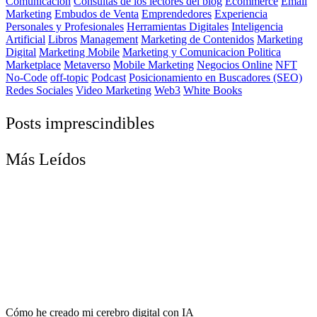
Comunicación
Consultas de los lectores del blog
Ecommerce
Email
Marketing
Embudos de Venta
Emprendedores
Experiencia
Personales y Profesionales
Herramientas Digitales
Inteligencia
Artificial
Libros
Management
Marketing de Contenidos
Marketing
Digital
Marketing Mobile
Marketing y Comunicacion Politica
Marketplace
Metaverso
Mobile Marketing
Negocios Online
NFT
No-Code
off-topic
Podcast
Posicionamiento en Buscadores (SEO)
Redes Sociales
Video Marketing
Web3
White Books
Posts imprescindibles
Más Leídos
Cómo he creado mi cerebro digital con IA