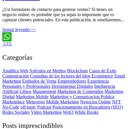
¿Un formulario de contacto para generar ventas? Si tienes un
negocio online, es probable que ya sepas lo importante que es
capturar clientes potenciales. En esta publicación, te enseñaremos...
Seguir leyendo >>
‹
1
2
3
›
WhatsApp
Categorías
Analítica Web
Artículos en Medios
Blockchain
Casos de Éxito
Comunicación
Consultas de los lectores del blog
Ecommerce
Email
Marketing
Embudos de Venta
Emprendedores
Experiencia
Personales y Profesionales
Herramientas Digitales
Inteligencia
Artificial
Libros
Management
Marketing de Contenidos
Marketing
Digital
Marketing Mobile
Marketing y Comunicacion Politica
Marketplace
Metaverso
Mobile Marketing
Negocios Online
NFT
No-Code
off-topic
Podcast
Posicionamiento en Buscadores (SEO)
Redes Sociales
Video Marketing
Web3
White Books
Posts imprescindibles