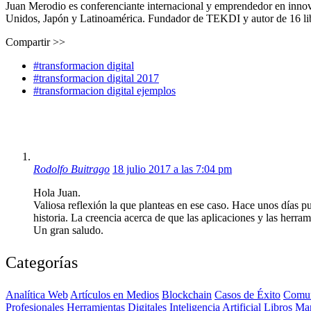
Juan Merodio es conferenciante internacional y emprendedor en inno
Unidos, Japón y Latinoamérica. Fundador de TEKDI y autor de 16 libro
Compartir >>
#transformacion digital
#transformacion digital 2017
#transformacion digital ejemplos
Rodolfo Buitrago
18 julio 2017 a las 7:04 pm
Hola Juan.
Valiosa reflexión la que planteas en ese caso. Hace unos días 
historia. La creencia acerca de que las aplicaciones y las herrami
Un gran saludo.
Categorías
Analítica Web
Artículos en Medios
Blockchain
Casos de Éxito
Comun
Profesionales
Herramientas Digitales
Inteligencia Artificial
Libros
Ma