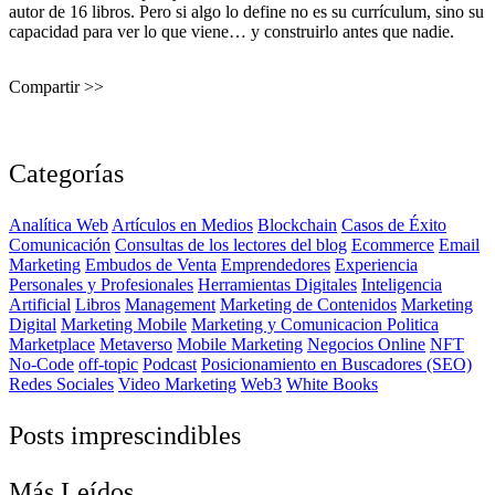
autor de 16 libros. Pero si algo lo define no es su currículum, sino su
capacidad para ver lo que viene… y construirlo antes que nadie.
Compartir >>
Categorías
Analítica Web
Artículos en Medios
Blockchain
Casos de Éxito
Comunicación
Consultas de los lectores del blog
Ecommerce
Email
Marketing
Embudos de Venta
Emprendedores
Experiencia
Personales y Profesionales
Herramientas Digitales
Inteligencia
Artificial
Libros
Management
Marketing de Contenidos
Marketing
Digital
Marketing Mobile
Marketing y Comunicacion Politica
Marketplace
Metaverso
Mobile Marketing
Negocios Online
NFT
No-Code
off-topic
Podcast
Posicionamiento en Buscadores (SEO)
Redes Sociales
Video Marketing
Web3
White Books
Posts imprescindibles
Más Leídos