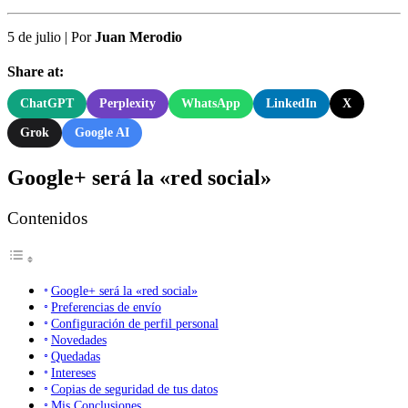
5 de julio
|
Por
Juan Merodio
Share at:
ChatGPT
Perplexity
WhatsApp
LinkedIn
X
Grok
Google AI
Google+ será la «red social»
Contenidos
Google+ será la «red social»
Preferencias de envío
Configuración de perfil personal
Novedades
Quedadas
Intereses
Copias de seguridad de tus datos
Mis Conclusiones