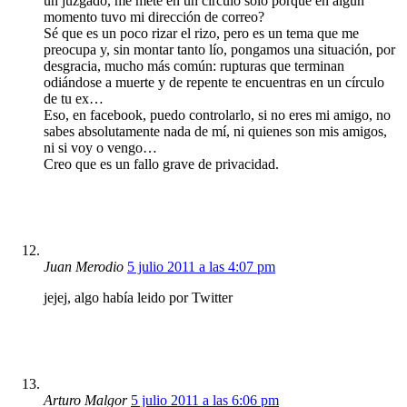
un juzgado, me mete en un círculo sólo porque en algún
momento tuvo mi dirección de correo?
Sé que es un poco rizar el rizo, pero es un tema que me
preocupa y, sin montar tanto lío, pongamos una situación, por
desgracia, mucho más común: rupturas que terminan
odiándose a muerte y de repente te encuentras en un círculo
de tu ex…
Eso, en facebook, puedo controlarlo, si no eres mi amigo, no
sabes absolutamente nada de mí, ni quienes son mis amigos,
ni si voy o vengo…
Creo que es un fallo grave de privacidad.
Juan Merodio
5 julio 2011 a las 4:07 pm
jejej, algo había leido por Twitter
Arturo Malgor
5 julio 2011 a las 6:06 pm