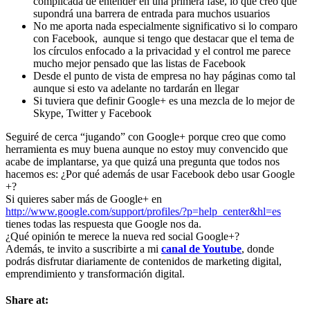
complicada de entender en una primera fase, lo que creo que
supondrá una barrera de entrada para muchos usuarios
No me aporta nada especialmente significativo si lo comparo
con Facebook, aunque si tengo que destacar que el tema de
los círculos enfocado a la privacidad y el control me parece
mucho mejor pensado que las listas de Facebook
Desde el punto de vista de empresa no hay páginas como tal
aunque si esto va adelante no tardarán en llegar
Si tuviera que definir Google+ es una mezcla de lo mejor de
Skype, Twitter y Facebook
Seguiré de cerca “jugando” con Google+ porque creo que como
herramienta es muy buena aunque no estoy muy convencido que
acabe de implantarse, ya que quizá una pregunta que todos nos
hacemos es: ¿Por qué además de usar Facebook debo usar Google
+?
Si quieres saber más de Google+ en
http://www.google.com/support/profiles/?p=help_center&hl=es
tienes todas las respuesta que Google nos da.
¿Qué opinión te merece la nueva red social Google+?
Además, te invito a suscribirte a mi
canal de Youtube
, donde
podrás disfrutar diariamente de contenidos de marketing digital,
emprendimiento y transformación digital.
Share at: