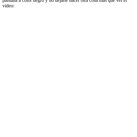
pantalla a color negro y no dejarte hacer otra cosa más que ver el
video: