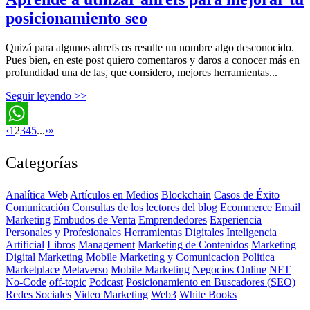
posicionamiento seo
Quizá para algunos ahrefs os resulte un nombre algo desconocido.
Pues bien, en este post quiero comentaros y daros a conocer más en
profundidad una de las, que considero, mejores herramientas...
Seguir leyendo >>
‹
1
2
3
4
5
...
›
»
WhatsApp
Categorías
Analítica Web
Artículos en Medios
Blockchain
Casos de Éxito
Comunicación
Consultas de los lectores del blog
Ecommerce
Email
Marketing
Embudos de Venta
Emprendedores
Experiencia
Personales y Profesionales
Herramientas Digitales
Inteligencia
Artificial
Libros
Management
Marketing de Contenidos
Marketing
Digital
Marketing Mobile
Marketing y Comunicacion Politica
Marketplace
Metaverso
Mobile Marketing
Negocios Online
NFT
No-Code
off-topic
Podcast
Posicionamiento en Buscadores (SEO)
Redes Sociales
Video Marketing
Web3
White Books