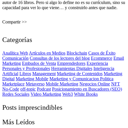
autor de 16 libros. Pero si algo lo define no es su currículum, sino su
capacidad para ver lo que viene… y construirlo antes que nadie.
Compartir >>
Categorías
Analítica Web
Artículos en Medios
Blockchain
Casos de Éxito
Comunicación
Consultas de los lectores del blog
Ecommerce
Email
Marketing
Embudos de Venta
Emprendedores
Experiencia
Personales y Profesionales
Herramientas Digitales
Inteligencia
Artificial
Libros
Management
Marketing de Contenidos
Marketing
Digital
Marketing Mobile
Marketing y Comunicacion Politica
Marketplace
Metaverso
Mobile Marketing
Negocios Online
NFT
No-Code
off-topic
Podcast
Posicionamiento en Buscadores (SEO)
Redes Sociales
Video Marketing
Web3
White Books
Posts imprescindibles
Más Leídos