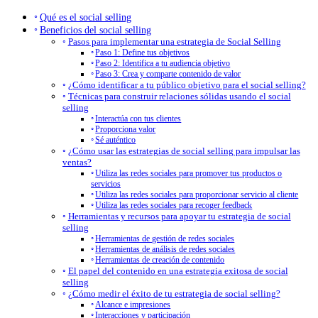
Qué es el social selling
Beneficios del social selling
Pasos para implementar una estrategia de Social Selling
Paso 1: Define tus objetivos
Paso 2: Identifica a tu audiencia objetivo
Paso 3: Crea y comparte contenido de valor
¿Cómo identificar a tu público objetivo para el social selling?
Técnicas para construir relaciones sólidas usando el social
selling
Interactúa con tus clientes
Proporciona valor
Sé auténtico
¿Cómo usar las estrategias de social selling para impulsar las
ventas?
Utiliza las redes sociales para promover tus productos o
servicios
Utiliza las redes sociales para proporcionar servicio al cliente
Utiliza las redes sociales para recoger feedback
Herramientas y recursos para apoyar tu estrategia de social
selling
Herramientas de gestión de redes sociales
Herramientas de análisis de redes sociales
Herramientas de creación de contenido
El papel del contenido en una estrategia exitosa de social
selling
¿Cómo medir el éxito de tu estrategia de social selling?
Alcance e impresiones
Interacciones y participación