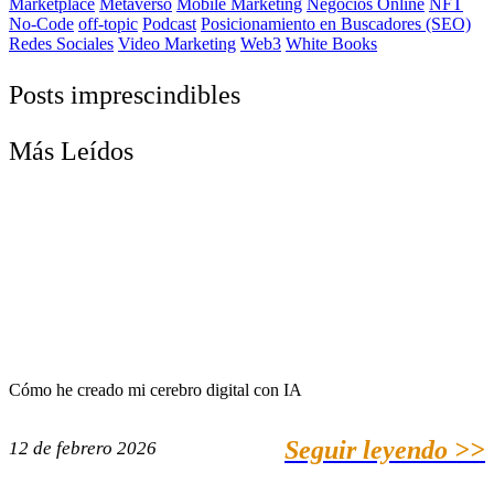
Marketplace
Metaverso
Mobile Marketing
Negocios Online
NFT
No-Code
off-topic
Podcast
Posicionamiento en Buscadores (SEO)
Redes Sociales
Video Marketing
Web3
White Books
Posts imprescindibles
Más Leídos
Cómo he creado mi cerebro digital con IA
Seguir leyendo >>
12 de febrero 2026