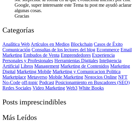
Google, super interesante este Tema tu post me ayudó aclarar
algunas cosas.
Gracias
Categorías
Analítica Web
Artículos en Medios
Blockchain
Casos de Éxito
Comunicación
Consultas de los lectores del blog
Ecommerce
Email
Marketing
Embudos de Venta
Emprendedores
Experiencia
Personales y Profesionales
Herramientas Digitales
Inteligencia
Artificial
Libros
Management
Marketing de Contenidos
Marketing
Digital
Marketing Mobile
Marketing y Comunicacion Politica
Marketplace
Metaverso
Mobile Marketing
Negocios Online
NFT
No-Code
off-topic
Podcast
Posicionamiento en Buscadores (SEO)
Redes Sociales
Video Marketing
Web3
White Books
Posts imprescindibles
Más Leídos