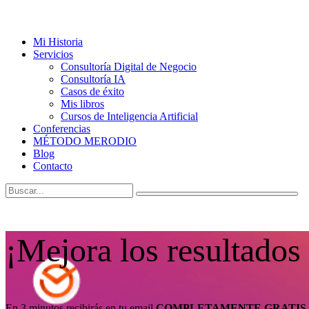
Mi Historia
Servicios
Consultoría Digital de Negocio
Consultoría IA
Casos de éxito
Mis libros
Cursos de Inteligencia Artificial
Conferencias
MÉTODO MERODIO
Blog
Contacto
¡Mejora los resultados
En 3 minutos recibirás en tu email
COMPLETAMENTE GRATIS