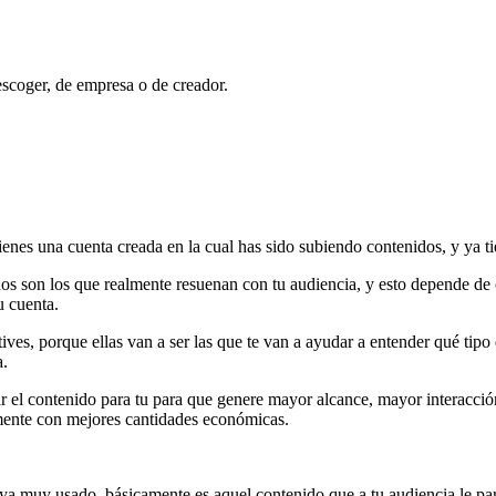
escoger, de empresa o de creador.
tienes una cuenta creada en la cual has sido subiendo contenidos, y ya ti
 son los que realmente resuenan con tu audiencia, y esto depende de ca
u cuenta.
ctives, porque ellas van a ser las que te van a ayudar a entender qué tip
a.
r el contenido para tu para que genere mayor alcance, mayor interacción
mente con mejores cantidades económicas.
 ya muy usado, básicamente es aquel contenido que a tu audiencia le par