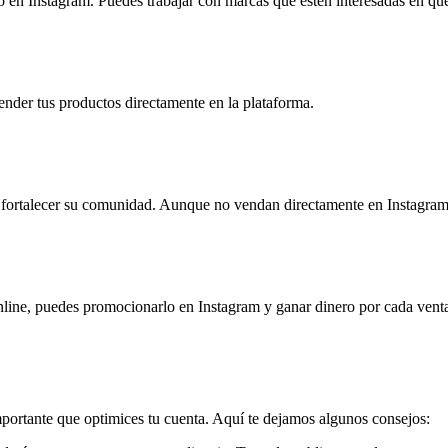
o en Instagram. Puedes trabajar con marcas que estén interesadas en qu
ender tus productos directamente en la plataforma.
fortalecer su comunidad. Aunque no vendan directamente en Instagram, d
nline, puedes promocionarlo en Instagram y ganar dinero por cada vent
mportante que optimices tu cuenta. Aquí te dejamos algunos consejos: