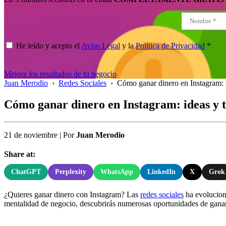
He leído y acepto el
Aviso Legal
y la
Política de Privacidad
*
Mejora los resultados de tu negocio
Juan Merodio
›
Redes Sociales
›
Cómo ganar dinero en Instagram: i
Cómo ganar dinero en Instagram: ideas y t
21 de noviembre
|
Por
Juan Merodio
Share at:
ChatGPT
Perplexity
WhatsApp
LinkedIn
X
Grok
¿Quieres ganar dinero con Instagram? Las
redes sociales
ha evolucion
mentalidad de negocio, descubrirás numerosas oportunidades de ganar 