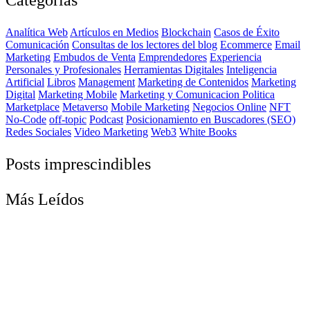
Categorías
Analítica Web
Artículos en Medios
Blockchain
Casos de Éxito
Comunicación
Consultas de los lectores del blog
Ecommerce
Email
Marketing
Embudos de Venta
Emprendedores
Experiencia
Personales y Profesionales
Herramientas Digitales
Inteligencia
Artificial
Libros
Management
Marketing de Contenidos
Marketing
Digital
Marketing Mobile
Marketing y Comunicacion Politica
Marketplace
Metaverso
Mobile Marketing
Negocios Online
NFT
No-Code
off-topic
Podcast
Posicionamiento en Buscadores (SEO)
Redes Sociales
Video Marketing
Web3
White Books
Posts imprescindibles
Más Leídos