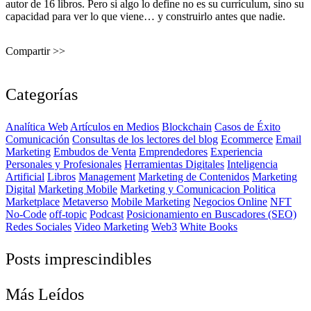
autor de 16 libros. Pero si algo lo define no es su currículum, sino su
capacidad para ver lo que viene… y construirlo antes que nadie.
Compartir >>
Categorías
Analítica Web
Artículos en Medios
Blockchain
Casos de Éxito
Comunicación
Consultas de los lectores del blog
Ecommerce
Email
Marketing
Embudos de Venta
Emprendedores
Experiencia
Personales y Profesionales
Herramientas Digitales
Inteligencia
Artificial
Libros
Management
Marketing de Contenidos
Marketing
Digital
Marketing Mobile
Marketing y Comunicacion Politica
Marketplace
Metaverso
Mobile Marketing
Negocios Online
NFT
No-Code
off-topic
Podcast
Posicionamiento en Buscadores (SEO)
Redes Sociales
Video Marketing
Web3
White Books
Posts imprescindibles
Más Leídos