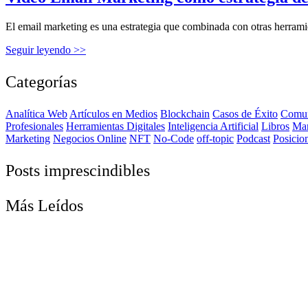
El email marketing es una estrategia que combinada con otras herramie
Seguir leyendo >>
Categorías
Analítica Web
Artículos en Medios
Blockchain
Casos de Éxito
Comun
Profesionales
Herramientas Digitales
Inteligencia Artificial
Libros
Ma
Marketing
Negocios Online
NFT
No-Code
off-topic
Podcast
Posicio
Posts imprescindibles
Más Leídos