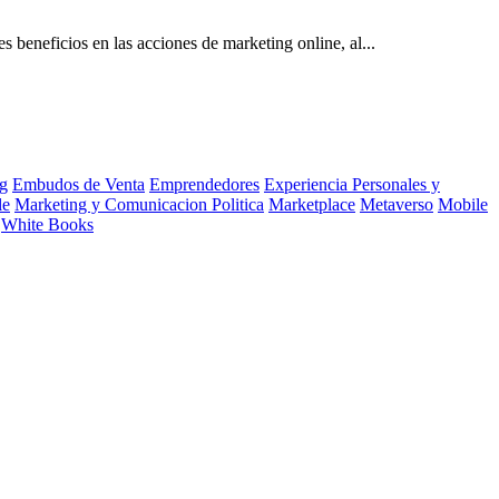
 beneficios en las acciones de marketing online, al...
g
Embudos de Venta
Emprendedores
Experiencia Personales y
le
Marketing y Comunicacion Politica
Marketplace
Metaverso
Mobile
White Books