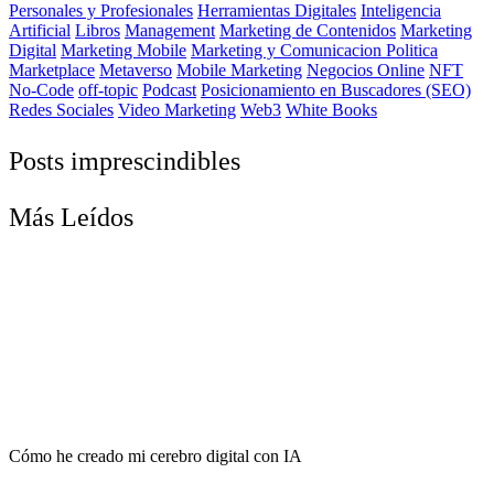
Personales y Profesionales
Herramientas Digitales
Inteligencia
Artificial
Libros
Management
Marketing de Contenidos
Marketing
Digital
Marketing Mobile
Marketing y Comunicacion Politica
Marketplace
Metaverso
Mobile Marketing
Negocios Online
NFT
No-Code
off-topic
Podcast
Posicionamiento en Buscadores (SEO)
Redes Sociales
Video Marketing
Web3
White Books
Posts imprescindibles
Más Leídos
Cómo he creado mi cerebro digital con IA