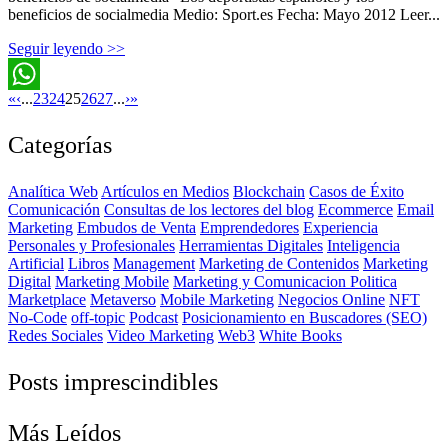
beneficios de socialmedia Medio: Sport.es Fecha: Mayo 2012 Leer...
Seguir leyendo >>
«
‹
...
23
24
25
26
27
...
›
»
WhatsApp
Categorías
Analítica Web
Artículos en Medios
Blockchain
Casos de Éxito
Comunicación
Consultas de los lectores del blog
Ecommerce
Email
Marketing
Embudos de Venta
Emprendedores
Experiencia
Personales y Profesionales
Herramientas Digitales
Inteligencia
Artificial
Libros
Management
Marketing de Contenidos
Marketing
Digital
Marketing Mobile
Marketing y Comunicacion Politica
Marketplace
Metaverso
Mobile Marketing
Negocios Online
NFT
No-Code
off-topic
Podcast
Posicionamiento en Buscadores (SEO)
Redes Sociales
Video Marketing
Web3
White Books
Posts imprescindibles
Más Leídos