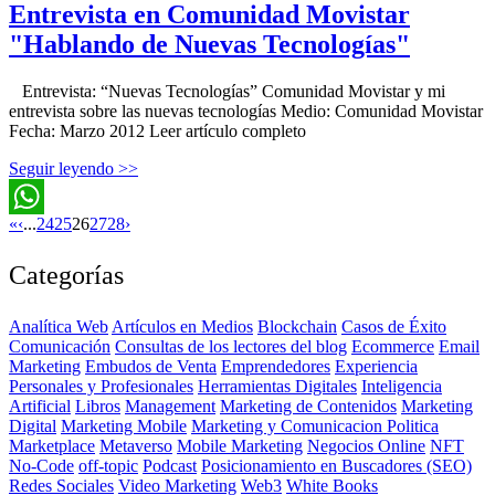
Entrevista en Comunidad Movistar
"Hablando de Nuevas Tecnologías"
Entrevista: “Nuevas Tecnologías” Comunidad Movistar y mi
entrevista sobre las nuevas tecnologías Medio: Comunidad Movistar
Fecha: Marzo 2012 Leer artículo completo
Seguir leyendo >>
«
‹
...
24
25
26
27
28
›
WhatsApp
Categorías
Analítica Web
Artículos en Medios
Blockchain
Casos de Éxito
Comunicación
Consultas de los lectores del blog
Ecommerce
Email
Marketing
Embudos de Venta
Emprendedores
Experiencia
Personales y Profesionales
Herramientas Digitales
Inteligencia
Artificial
Libros
Management
Marketing de Contenidos
Marketing
Digital
Marketing Mobile
Marketing y Comunicacion Politica
Marketplace
Metaverso
Mobile Marketing
Negocios Online
NFT
No-Code
off-topic
Podcast
Posicionamiento en Buscadores (SEO)
Redes Sociales
Video Marketing
Web3
White Books