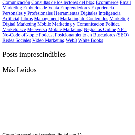
Comunicación
Consultas de los lectores del blog
Ecommerce
Email
Marketing
Embudos de Venta
Emprendedores
Experiencia
Personales y Profesionales
Herramientas Digitales
Inteligencia
Artificial
Libros
Management
Marketing de Contenidos
Marketing
Digital
Marketing Mobile
Marketing y Comunicacion Politica
Marketplace
Metaverso
Mobile Marketing
Negocios Online
NFT
No-Code
off-topic
Podcast
Posicionamiento en Buscadores (SEO)
Redes Sociales
Video Marketing
Web3
White Books
Posts imprescindibles
Más Leídos
Cómo he creado mi cerebro digital con IA