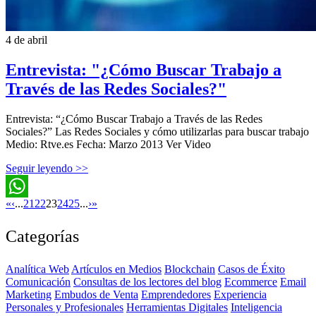
4 de abril
Entrevista: "¿Cómo Buscar Trabajo a
Través de las Redes Sociales?"
Entrevista: “¿Cómo Buscar Trabajo a Través de las Redes
Sociales?” Las Redes Sociales y cómo utilizarlas para buscar trabajo
Medio: Rtve.es Fecha: Marzo 2013 Ver Video
Seguir leyendo >>
«
‹
...
21
22
23
24
25
...
›
»
WhatsApp
Categorías
Analítica Web
Artículos en Medios
Blockchain
Casos de Éxito
Comunicación
Consultas de los lectores del blog
Ecommerce
Email
Marketing
Embudos de Venta
Emprendedores
Experiencia
Personales y Profesionales
Herramientas Digitales
Inteligencia