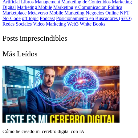
Artificial
Libros
Management
Marketing de Contenidos
Marketing
Digital
Marketing Mobile
Marketing y Comunicacion Politica
Marketplace
Metaverso
Mobile Marketing
Negocios Online
NFT
No-Code
off-topic
Podcast
Posicionamiento en Buscadores (SEO)
Redes Sociales
Video Marketing
Web3
White Books
Posts imprescindibles
Más Leídos
Cómo he creado mi cerebro digital con IA