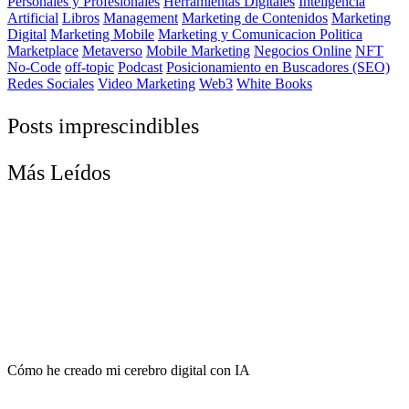
Personales y Profesionales
Herramientas Digitales
Inteligencia
Artificial
Libros
Management
Marketing de Contenidos
Marketing
Digital
Marketing Mobile
Marketing y Comunicacion Politica
Marketplace
Metaverso
Mobile Marketing
Negocios Online
NFT
No-Code
off-topic
Podcast
Posicionamiento en Buscadores (SEO)
Redes Sociales
Video Marketing
Web3
White Books
Posts imprescindibles
Más Leídos
Cómo he creado mi cerebro digital con IA