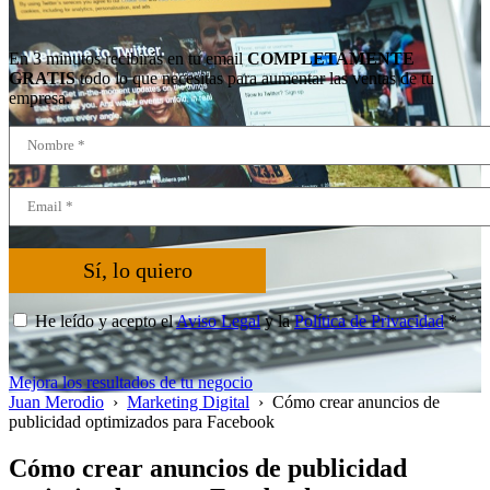
En 3 minutos recibirás en tu email
COMPLETAMENTE
GRATIS
todo lo que necesitas para aumentar las ventas de tu
empresa.
Sí, lo quiero
He leído y acepto el
Aviso Legal
y la
Política de Privacidad
*
Mejora los resultados de tu negocio
Juan Merodio
›
Marketing Digital
›
Cómo crear anuncios de
publicidad optimizados para Facebook
Cómo crear anuncios de publicidad