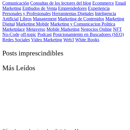
Comunicación
Consultas de los lectores del blog
Ecommerce
Email
Marketing
Embudos de Venta
Emprendedores
Experiencia
Personales y Profesionales
Herramientas Digitales
Inteligencia
Artificial
Libros
Management
Marketing de Contenidos
Marketing
Digital
Marketing Mobile
Marketing y Comunicacion Politica
Marketplace
Metaverso
Mobile Marketing
Negocios Online
NFT
No-Code
off-topic
Podcast
Posicionamiento en Buscadores (SEO)
Redes Sociales
Video Marketing
Web3
White Books
Posts imprescindibles
Más Leídos