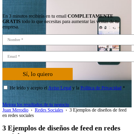
En 3 minutos recibirás en tu email
COMPLETAMENTE
GRATIS
todo lo que necesitas para aumentar las ventas de tu
empresa.
Sí, lo quiero
He leído y acepto el
Aviso Legal
y la
Política de Privacidad
*
Mejora los resultados de tu negocio
Juan Merodio
›
Redes Sociales
›
3 Ejemplos de diseños de feed
en redes sociales
3 Ejemplos de diseños de feed en redes