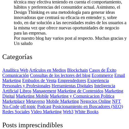
técnica muy efectiva teniendo en cuenta el comportamiento,
hábitos y preferencias del consumidor actual. Asimismo, el
Design Thinking es una metodología para generar ideas
innovadoras que centrará su eficacia en entender y, sobre
todo, en dar solución a las necesidades reales de los usuarios a
la misma vez que ofrece nuevas oportunidades de negocio
para las empresas.
Por nuestro blog hay varios post al respecto. Muchas gracias y
Un saludo
Categorías
Analítica Web
Artículos en Medios
Blockchain
Casos de Éxito
Comunicación
Consultas de los lectores del blog
Ecommerce
Email
Marketing
Embudos de Venta
Emprendedores
Experiencia
Personales y Profesionales
Herramientas Digitales
Inteligencia
Artificial
Libros
Management
Marketing de Contenidos
Marketing
Digital
Marketing Mobile
Marketing y Comunicacion Politica
Marketplace
Metaverso
Mobile Marketing
Negocios Online
NFT
No-Code
off-topic
Podcast
Posicionamiento en Buscadores (SEO)
Redes Sociales
Video Marketing
Web3
White Books
Posts imprescindibles