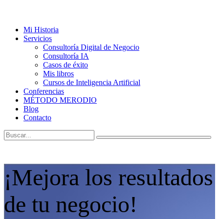
Mi Historia
Servicios
Consultoría Digital de Negocio
Consultoría IA
Casos de éxito
Mis libros
Cursos de Inteligencia Artificial
Conferencias
MÉTODO MERODIO
Blog
Contacto
¡Mejora los resultados
de tu negocio!