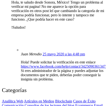
Hola, te saludo desde Sonora, México! Tengo un problema al
verificar mi pagina! No me aparece la opción para
verificación en otros post leí que cambiando la categoría de mi
empresa podría funcionar, pero lo intente y tampoco me
funciono. ¿Que podría hacer en este caso?
!Saludos!
Juan Merodio
25 mayo 2020 a las 4:48 pm
Hola! Puede solicitar la verificación en este enlace
https://www.facebook.com/help/contact/3425090361347
Si eres administrador de la página y puedes adjuntar los
documentos que te piden, deberías poder conseguir la
insignia sin problema.
Categorías
Analítica Web
Artículos en Medios
Blockchain
Casos de Éxito
Comunicación
Consultas de los lectores del blog
Ecommerce
Email