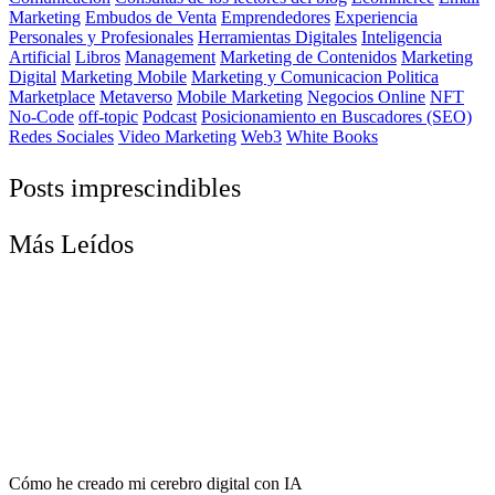
Marketing
Embudos de Venta
Emprendedores
Experiencia
Personales y Profesionales
Herramientas Digitales
Inteligencia
Artificial
Libros
Management
Marketing de Contenidos
Marketing
Digital
Marketing Mobile
Marketing y Comunicacion Politica
Marketplace
Metaverso
Mobile Marketing
Negocios Online
NFT
No-Code
off-topic
Podcast
Posicionamiento en Buscadores (SEO)
Redes Sociales
Video Marketing
Web3
White Books
Posts imprescindibles
Más Leídos
Cómo he creado mi cerebro digital con IA