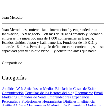
Juan Merodio
Juan Merodio es conferenciante internacional y emprendedor en
innovación, IA y negocio. Con más de 20 años creando y liderando
empresas, ha impartido más de 1.000 conferencias en España,
Estados Unidos, Japón y Latinoamérica. Fundador de TEKDI y
autor de 16 libros. Pero si algo lo define no es su currículum, sino su
capacidad para ver lo que viene… y construirlo antes que nadie.
Compartir >>
Categorías
Analítica Web
Artículos en Medios
Blockchain
Casos de Éxito
Comunicación
Consultas de los lectores del blog
Ecommerce
Email
Marketing
Embudos de Venta
Emprendedores
Experiencia
Personales y Profesionales
Herramientas Digitales
Inteligencia
Artificial
Libros
Management
Marketing de Contenidos
Marketing