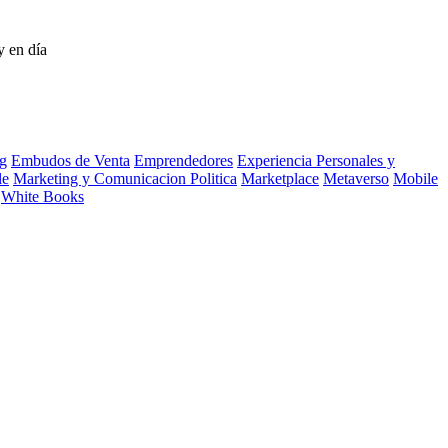
y en día
g
Embudos de Venta
Emprendedores
Experiencia Personales y
le
Marketing y Comunicacion Politica
Marketplace
Metaverso
Mobile
White Books