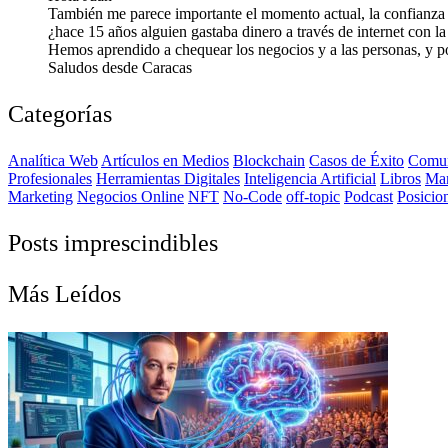
También me parece importante el momento actual, la confianza 
¿hace 15 años alguien gastaba dinero a través de internet con l
Hemos aprendido a chequear los negocios y a las personas, y por
Saludos desde Caracas
Categorías
Analítica Web
Artículos en Medios
Blockchain
Casos de Éxito
Comun
Profesionales
Herramientas Digitales
Inteligencia Artificial
Libros
Ma
Marketing
Negocios Online
NFT
No-Code
off-topic
Podcast
Posicio
Posts imprescindibles
Más Leídos