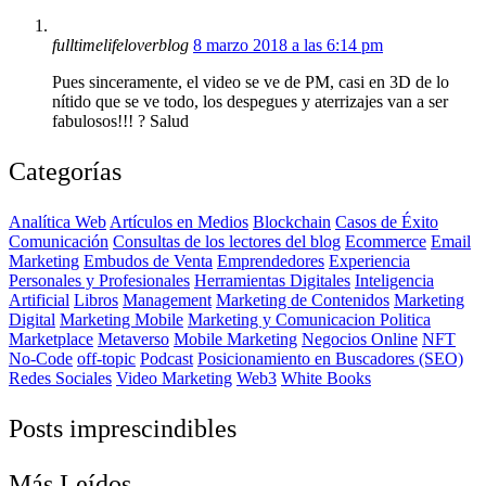
fulltimelifeloverblog
8 marzo 2018 a las 6:14 pm
Pues sinceramente, el video se ve de PM, casi en 3D de lo
nítido que se ve todo, los despegues y aterrizajes van a ser
fabulosos!!! ? Salud
Categorías
Analítica Web
Artículos en Medios
Blockchain
Casos de Éxito
Comunicación
Consultas de los lectores del blog
Ecommerce
Email
Marketing
Embudos de Venta
Emprendedores
Experiencia
Personales y Profesionales
Herramientas Digitales
Inteligencia
Artificial
Libros
Management
Marketing de Contenidos
Marketing
Digital
Marketing Mobile
Marketing y Comunicacion Politica
Marketplace
Metaverso
Mobile Marketing
Negocios Online
NFT
No-Code
off-topic
Podcast
Posicionamiento en Buscadores (SEO)
Redes Sociales
Video Marketing
Web3
White Books
Posts imprescindibles
Más Leídos