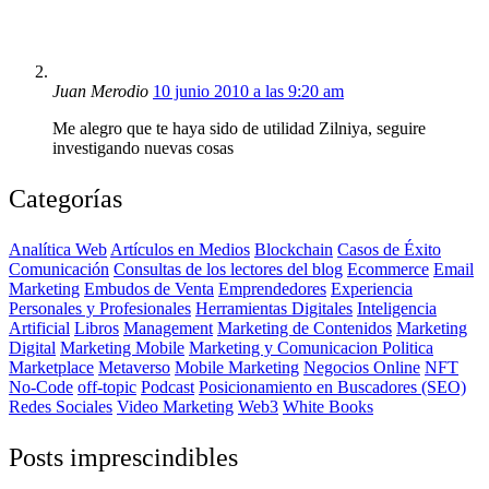
Juan Merodio
10 junio 2010 a las 9:20 am
Me alegro que te haya sido de utilidad Zilniya, seguire
investigando nuevas cosas
Categorías
Analítica Web
Artículos en Medios
Blockchain
Casos de Éxito
Comunicación
Consultas de los lectores del blog
Ecommerce
Email
Marketing
Embudos de Venta
Emprendedores
Experiencia
Personales y Profesionales
Herramientas Digitales
Inteligencia
Artificial
Libros
Management
Marketing de Contenidos
Marketing
Digital
Marketing Mobile
Marketing y Comunicacion Politica
Marketplace
Metaverso
Mobile Marketing
Negocios Online
NFT
No-Code
off-topic
Podcast
Posicionamiento en Buscadores (SEO)
Redes Sociales
Video Marketing
Web3
White Books
Posts imprescindibles