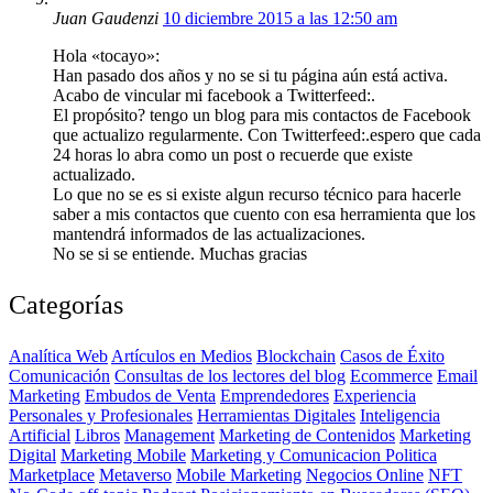
Juan Gaudenzi
10 diciembre 2015 a las 12:50 am
Hola «tocayo»:
Han pasado dos años y no se si tu página aún está activa.
Acabo de vincular mi facebook a Twitterfeed:.
El propósito? tengo un blog para mis contactos de Facebook
que actualizo regularmente. Con Twitterfeed:.espero que cada
24 horas lo abra como un post o recuerde que existe
actualizado.
Lo que no se es si existe algun recurso técnico para hacerle
saber a mis contactos que cuento con esa herramienta que los
mantendrá informados de las actualizaciones.
No se si se entiende. Muchas gracias
Categorías
Analítica Web
Artículos en Medios
Blockchain
Casos de Éxito
Comunicación
Consultas de los lectores del blog
Ecommerce
Email
Marketing
Embudos de Venta
Emprendedores
Experiencia
Personales y Profesionales
Herramientas Digitales
Inteligencia
Artificial
Libros
Management
Marketing de Contenidos
Marketing
Digital
Marketing Mobile
Marketing y Comunicacion Politica
Marketplace
Metaverso
Mobile Marketing
Negocios Online
NFT