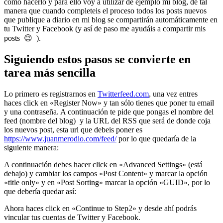
cómo hacerlo y para ello voy a utilizar de ejemplo mi blog, de tal
manera que cuando completeis el proceso todos los posts nuevos
que publique a diario en mi blog se compartirán automáticamente en
tu Twitter y Facebook (y así de paso me ayudáis a compartir mis
posts 😉 ).
Siguiendo estos pasos se convierte en
tarea más sencilla
Lo primero es registrarnos en
Twitterfeed.com
, una vez entres
haces click en «Register Now» y tan sólo tienes que poner tu email
y una contraseña. A continuación te pide que pongas el nombre del
feed (nombre del blog) y la URL del RSS que será de donde coja
los nuevos post, esta url que debeis poner es
https://www.juanmerodio.com/feed/
por lo que quedaría de la
siguiente manera:
A continuación debes hacer click en «Advanced Settings» (está
debajo) y cambiar los campos «Post Content» y marcar la opción
«title only» y en «Post Sorting» marcar la opción «GUID», por lo
que debería quedar así:
Ahora haces click en «Continue to Step2» y desde ahí podrás
vincular tus cuentas de Twitter y Facebook.