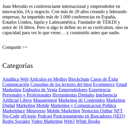
Juan Merodio es conferenciante internacional y emprendedor en
innovación, IA y negocio. Con más de 20 años creando y liderando
empresas, ha impartido más de 1.000 conferencias en España,
Estados Unidos, Japón y Latinoamérica. Fundador de TEKDI y
autor de 16 libros. Pero si algo lo define no es su currículum, sino su
capacidad para ver lo que viene… y construirlo antes que nadie.
Compartir >>
Categorías
Analítica Web
Artículos en Medios
Blockchain
Casos de Éxito
Comunicación
Consultas de los lectores del blog
Ecommerce
Email
Marketing
Embudos de Venta
Emprendedores
Experiencia
Personales y Profesionales
Herramientas Digitales
Inteligencia
Artificial
Libros
Management
Marketing de Contenidos
Marketing
Digital
Marketing Mobile
Marketing y Comunicacion Politica
Marketplace
Metaverso
Mobile Marketing
Negocios Online
NFT
No-Code
off-topic
Podcast
Posicionamiento en Buscadores (SEO)
Redes Sociales
Video Marketing
Web3
White Books