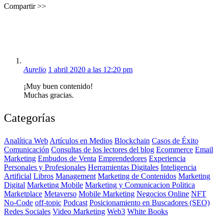
Compartir >>
Aurelio
1 abril 2020 a las 12:20 pm
¡Muy buen contenido!
Muchas gracias.
Categorías
Analítica Web
Artículos en Medios
Blockchain
Casos de Éxito
Comunicación
Consultas de los lectores del blog
Ecommerce
Email
Marketing
Embudos de Venta
Emprendedores
Experiencia
Personales y Profesionales
Herramientas Digitales
Inteligencia
Artificial
Libros
Management
Marketing de Contenidos
Marketing
Digital
Marketing Mobile
Marketing y Comunicacion Politica
Marketplace
Metaverso
Mobile Marketing
Negocios Online
NFT
No-Code
off-topic
Podcast
Posicionamiento en Buscadores (SEO)
Redes Sociales
Video Marketing
Web3
White Books