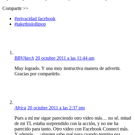
Compartir >>
#privacidad facebook
#takethislollipop
BBVAtech
20 octubre 2011 a las 11:44 am
Muy logrado. Y una muy instructiva manera de advertir.
Gracias por compartirlo.
Africa
20 octubre 2011 a las 2:37 pm
Pues a mí me sigue pareciendo otro video más… no sé, mitad
de mi TL estaba sorprendido con la acción, y no me ha
parecido para tanto. Otro video con Facebook Connect más.
Y además… ¿alguien sabe qué pasa cuando termina esa