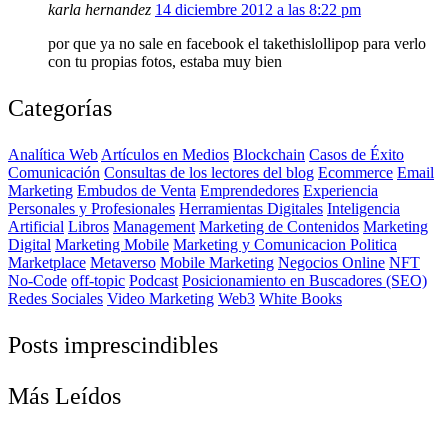
karla hernandez
14 diciembre 2012 a las 8:22 pm
por que ya no sale en facebook el takethislollipop para verlo
con tu propias fotos, estaba muy bien
Categorías
Analítica Web
Artículos en Medios
Blockchain
Casos de Éxito
Comunicación
Consultas de los lectores del blog
Ecommerce
Email
Marketing
Embudos de Venta
Emprendedores
Experiencia
Personales y Profesionales
Herramientas Digitales
Inteligencia
Artificial
Libros
Management
Marketing de Contenidos
Marketing
Digital
Marketing Mobile
Marketing y Comunicacion Politica
Marketplace
Metaverso
Mobile Marketing
Negocios Online
NFT
No-Code
off-topic
Podcast
Posicionamiento en Buscadores (SEO)
Redes Sociales
Video Marketing
Web3
White Books
Posts imprescindibles
Más Leídos