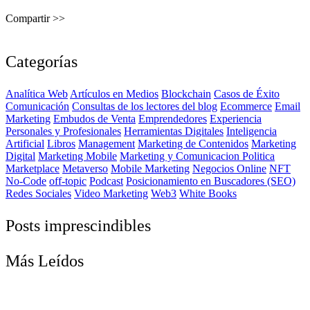
Compartir >>
Categorías
Analítica Web
Artículos en Medios
Blockchain
Casos de Éxito
Comunicación
Consultas de los lectores del blog
Ecommerce
Email
Marketing
Embudos de Venta
Emprendedores
Experiencia
Personales y Profesionales
Herramientas Digitales
Inteligencia
Artificial
Libros
Management
Marketing de Contenidos
Marketing
Digital
Marketing Mobile
Marketing y Comunicacion Politica
Marketplace
Metaverso
Mobile Marketing
Negocios Online
NFT
No-Code
off-topic
Podcast
Posicionamiento en Buscadores (SEO)
Redes Sociales
Video Marketing
Web3
White Books
Posts imprescindibles
Más Leídos